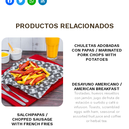
Facebook
Twitter
WhatsApp
LinkedIn
PRODUCTOS RELACIONADOS
CHULETAS ADOBADAS
CON PAPAS / MARINATED
PORK CHOPS WITH
POTATOES
DESAYUNO AMERICANO /
AMERICAN BREAKFAST
Tostadas, huevos revueltos
con jamón, jugo de fruta de
estación o surtido y café o
infusion.
Toasts, scrambled
eggs with ham, seasonal or
SALCHIPAPAS /
assorted fruit juice and coffee
CHOPPED SAUSAGE
or herbal tea.
WITH FRENCH FRIES