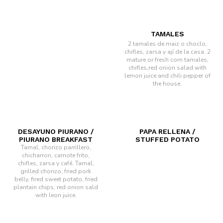
TAMALES
2 tamales de maiz o choclo,
chifles, zarsa y ají de la casa.
2
mature or fresh corn tamales,
chifles,red onion salad with
lemon juice and chili pepper of
the house.
DESAYUNO PIURANO /
PAPA RELLENA /
PIURANO BREAKFAST
STUFFED POTATO
Tamal, chorizo parrillero,
chicharron, camote frito,
chifles, zarsa y café.
Tamal,
grilled chorizo, fried pork
belly, fired sweet potato, fried
plantain chips, red onion sald
with leon juice.