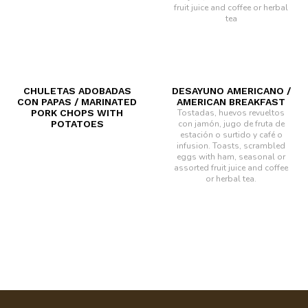
fruit juice and coffee or herbal
tea
CHULETAS ADOBADAS
DESAYUNO AMERICANO /
CON PAPAS / MARINATED
AMERICAN BREAKFAST
PORK CHOPS WITH
Tostadas, huevos revueltos
POTATOES
con jamón, jugo de fruta de
estación o surtido y café o
infusion.
Toasts, scrambled
eggs with ham, seasonal or
assorted fruit juice and coffee
or herbal tea.