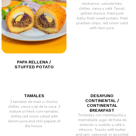
chicharron, camote frito,
chifles, zarsa y café.
Tamal,
grilled chorizo, fried pork
belly, fired sweet potato, fried
plantain chips, red onion sald
with leon juice.
PAPA RELLENA /
STUFFED POTATO
TAMALES
DESAYUNO
CONTINENTAL /
2 tamales de maiz o choclo,
CONTINENTAL
chifles, zarsa y ají de la casa.
2
BREAKFAST
mature or fresh corn tamales,
Tostadas con mantequilla y
chifles,red onion salad with
mermelada, jugo de fruta de
lemon juice and chili pepper of
estación o surtido y café o
the house.
infusion.
Toasts with butter
and jam, seasonal or assorted