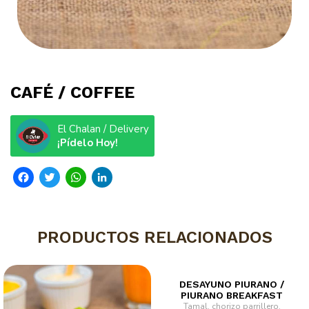
CAFÉ / COFFEE
El Chalan / Delivery
¡Pídelo Hoy!
Facebook
Twitter
WhatsApp
LinkedIn
PRODUCTOS RELACIONADOS
DESAYUNO PIURANO /
PIURANO BREAKFAST
Tamal, chorizo parrillero,