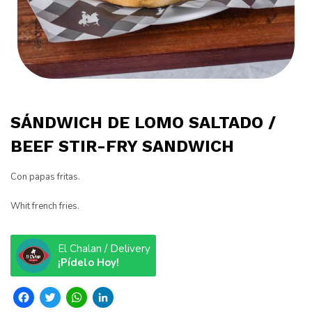
SÁNDWICH DE LOMO SALTADO /
BEEF STIR-FRY SANDWICH
Con papas fritas.
Whit french fries.
El Chalan / Delivery
¡Pídelo Hoy!
Facebook
Twitter
WhatsApp
LinkedIn