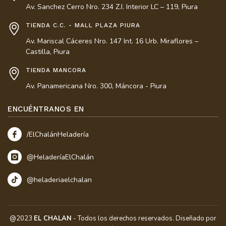
Av. Sanchez Cerro Nro. 234 Z.I. Interior LC – 119, Piura
TIENDA C.C. - MALL PLAZA PIURA
Av. Mariscal Cáceres Nro. 147 Int. 16 Urb. Miraflores –
Castilla, Piura
TIENDA MANCORA
Av. Panamericana Nro. 300, Máncora - Piura
Nuestro equipo de atención al cliente está aquí para
responder a sus preguntas. ¡Pregúntenos cualquier
ENCUÉNTRANOS EN
cosa!
/ElChalánHeladería
El Chalan
@HeladeríaElChalán
Delivery
Disponible
@heladeriaelchalan
Kattya Galfre
Eventos & Emprende con El
Chalán
@2023
EL CHALAN
- Todos los derechos reservados. Diseñado por
Disponible